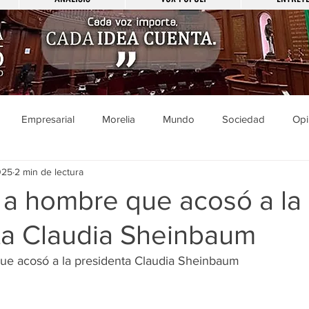
Empresarial
Morelia
Mundo
Sociedad
Opi
025
2 min de lectura
Sucesos
Entretenimiento
Cultura
Economía
Pol
 a hombre que acosó a la
ta Claudia Sheinbaum
ducación
Salud
Gobierno
Guanajuato
Zamora
ue acosó a la presidenta Claudia Sheinbaum
a
Viral
Justicia
Zitácuaro
México