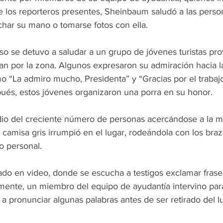
 los reporteros presentes, Sheinbaum saludó a las perso
char su mano o tomarse fotos con ella.
uso se detuvo a saludar a un grupo de jóvenes turistas pr
 por la zona. Algunos expresaron su admiración hacia la
 “La admiro mucho, Presidenta” y “Gracias por el trabaj
ués, estos jóvenes organizaron una porra en su honor.
o del creciente número de personas acercándose a la ma
 camisa gris irrumpió en el lugar, rodeándola con los braz
o personal.
rado en video, donde se escucha a testigos exclamar fras
lmente, un miembro del equipo de ayudantía intervino para
 a pronunciar algunas palabras antes de ser retirado del l