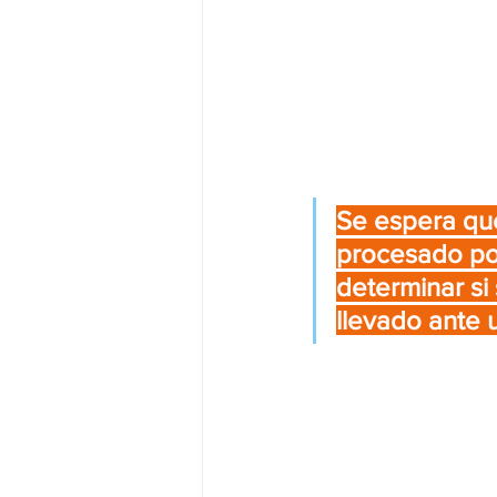
Se espera que
procesado por
determinar si
llevado ante u