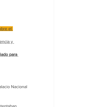
bre el 
encia y 
ñado para 
lacio Nacional 
tentaban 