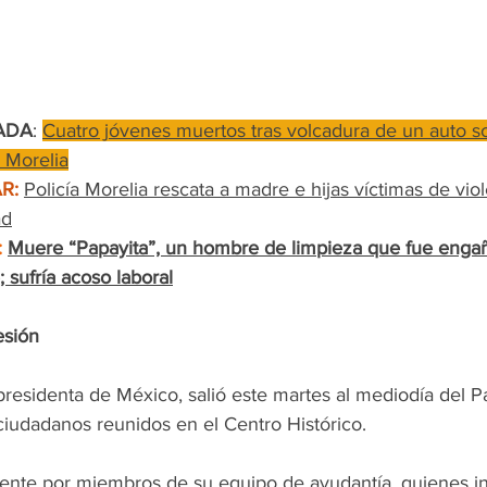
ADA
: 
Cuatro jóvenes muertos tras volcadura de un auto so
 Morelia
R:
Policía Morelia rescata a madre e hijas víctimas de viol
ad
:
Muere “Papayita”, un hombre de limpieza que fue enga
 sufría acoso laboral
esión
residenta de México, salió este martes al mediodía del Pa
ciudadanos reunidos en el Centro Histórico.
te por miembros de su equipo de ayudantía, quienes in