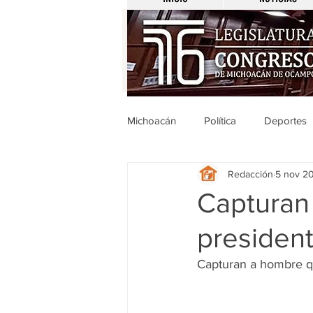
Michoacán
Política
Deportes
Redacción
5 nov 2
Michoacán
Nacionales
Capturan
presiden
Legislativo
Seguridad
E
Capturan a hombre q
Uruapan
Ciencia y Tecnologí