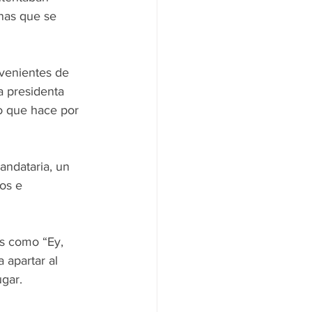
nas que se 
ovenientes de 
 presidenta 
o que hace por 
ndataria, un 
os e 
es como “Ey, 
 apartar al 
ugar.