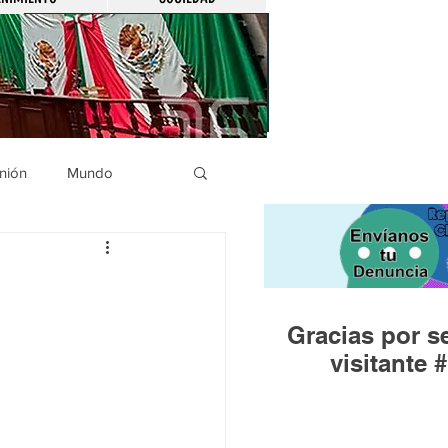
nión
Mundo
icíaca
Municipios
Gracias por se
Huandacareo
visitante #