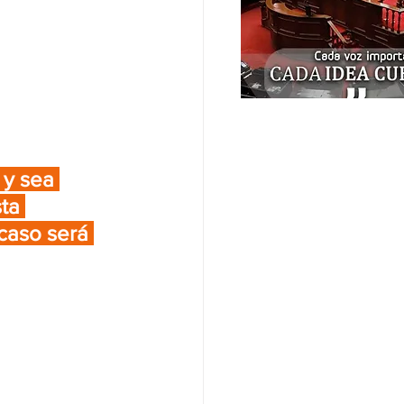
 y sea 
ta 
caso será 