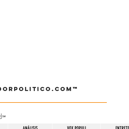
dorpolitico.com™
d
℠
ANÁLISIS
VOX POPULI
ENTRET