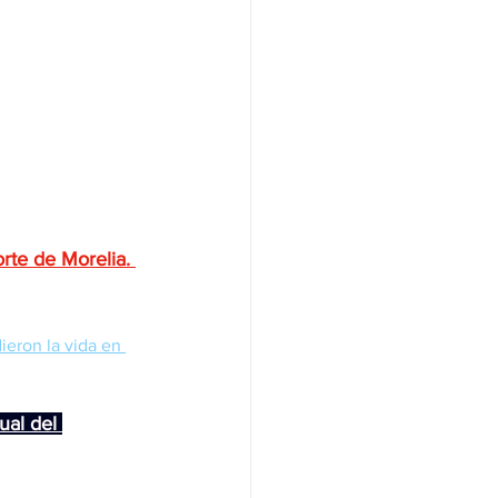
orte de Morelia. 
eron la vida en 
ual del 