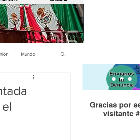
nión
Mundo
icíaca
Municipios
ntada
 el
Gracias por se
Huandacareo
visitante #