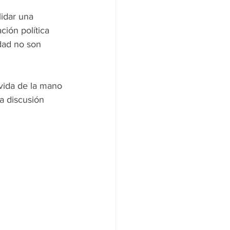
lidar una 
ión política 
dad no son 
vida de la mano 
a discusión 