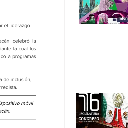
 el liderazgo 
cán celebró la 
nte la cual los 
ico a programas 
 de inclusión, 
redista.
ispositivo móvil 
acán.