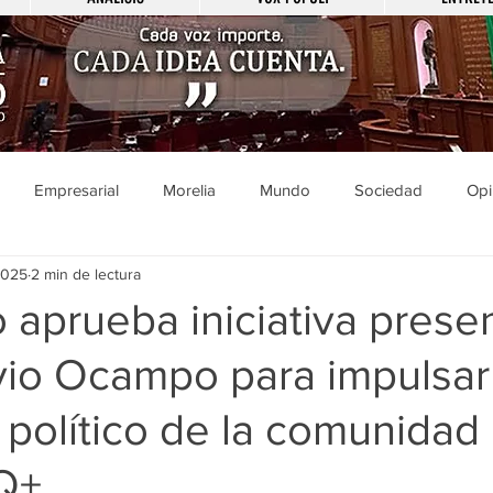
Empresarial
Morelia
Mundo
Sociedad
Opi
2025
2 min de lectura
Sucesos
Entretenimiento
Cultura
Economía
Pol
 aprueba iniciativa prese
vio Ocampo para impulsar
ducación
Salud
Gobierno
Guanajuato
Zamora
 político de la comunidad
a
Viral
Justicia
Zitácuaro
México
Q+