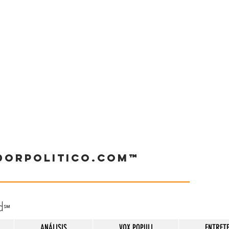
dorpolitico.com™
d
℠
ANÁLISIS
VOX POPULI
ENTRET