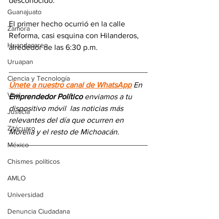
desconocido.
Guanajuato
El primer hecho ocurrió en la calle 
Zamora
Reforma, casi esquina con Hilanderos, 
Huandacareo
alrededor de las 6:30 p.m. 
Uruapan
Ciencia y Tecnología
Únete a nuestro canal de WhatsApp
 En 
Viral
Emprendedor Político
 enviamos a 
tu 
dispositivo móvil 
las noticias más 
Justicia
relevantes del día
 que ocurren en 
Zitácuaro
Morelia y el resto de Michoacán.
México
Chismes políticos
AMLO
Universidad
Denuncia Ciudadana