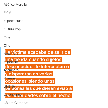
Atlético Morelia
FICM
Espectáculos
Kultura Pop
Cine
Cine
La víctima acababa de salir de 
Nota Roja
una tienda cuando sujetos 
Especiales
desconocidos le interceptaron 
Acámbaro
y dispararon en varias 
Plumaje
ocasiones, siendo unas 
UMSNH
personas las que dieran aviso a 
Coronavirus
las autoridades sobre el hecho.
Lázaro Cárdenas