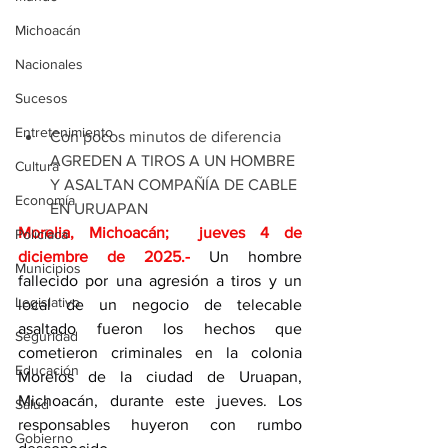
Michoacán
Nacionales
Sucesos
Entretenimiento
Con pocos minutos de diferencia 
AGREDEN A TIROS A UN HOMBRE 
Cultura
Y ASALTAN COMPAÑÍA DE CABLE 
Economía
EN URUAPAN
Morelia, Michoacán;  jueves 4 de 
Policíaca
diciembre de 2025
.- 
Un hombre 
Municipios
fallecido por una agresión a tiros y un 
Legislativo
local de un negocio de telecable 
asaltado fueron los hechos que 
Seguridad
cometieron criminales en la colonia 
Educación
Morelos de la ciudad de Uruapan, 
Michoacán, durante este jueves. Los 
Salud
responsables huyeron con rumbo 
Gobierno