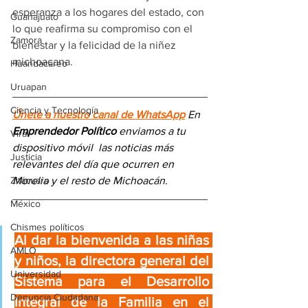
esperanza a los hogares del estado, con 
Guanajuato
lo que reafirma su compromiso con el 
Zamora
bienestar y la felicidad de la niñez 
michoacana. 
Huandacareo
Uruapan
Ciencia y Tecnología
Únete a nuestro canal de WhatsApp
 En 
Emprendedor Político
 enviamos a 
tu 
Viral
dispositivo móvil 
las noticias más 
Justicia
relevantes del día
 que ocurren en 
Zitácuaro
Morelia y el resto de Michoacán.
México
Chismes políticos
Al dar la bienvenida a las niñas 
AMLO
y niños, la directora general del 
Universidad
Sistema para el Desarrollo 
Denuncia Ciudadana
Integral de la Familia en el 