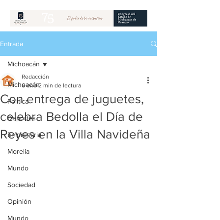
Entrada
Michoacán
Redacción
Michoacán
6 ene
2 min de lectura
Con entrega de juguetes,
Política
celebra Bedolla el Día de
Deportes
Reyes en la Villa Navideña
Empresarial
Morelia
Mundo
Sociedad
Opinión
Mundo