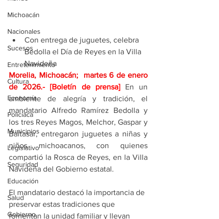
Michoacán
Nacionales
Con entrega de juguetes, celebra 
Sucesos
Bedolla el Día de Reyes en la Villa 
Navideña
Entretenimiento
Morelia, Michoacán;  martes 6 de enero 
Cultura
de 2026
.- [Boletín de prensa] 
En un 
Economía
ambiente de alegría y tradición, el 
mandatario Alfredo Ramírez Bedolla y 
Policíaca
los tres Reyes Magos, Melchor, Gaspar y 
Municipios
Baltasar, entregaron juguetes a niñas y 
niños michoacanos, con quienes 
Legislativo
compartió la Rosca de Reyes, en la Villa 
Seguridad
Navideña del Gobierno estatal. 
Educación
El mandatario destacó la importancia de 
Salud
preservar estas tradiciones que 
Gobierno
fomentan la unidad familiar y llevan 