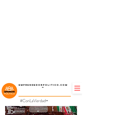
Emprendedorpolitico.com
™
#ConLaVerdad
℠