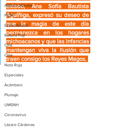
Atlético Morelia
estado, Ana Sofía Bautista 
Aguíñiga, expresó su deseo de 
FICM
que la magia de este día 
Espectáculos
permanezca en los hogares 
Kultura Pop
michoacanos y que las infancias 
Cine
mantengan viva la ilusión que 
Cine
traen consigo los Reyes Magos. 
Nota Roja
Especiales
Acámbaro
Plumaje
UMSNH
Coronavirus
Lázaro Cárdenas