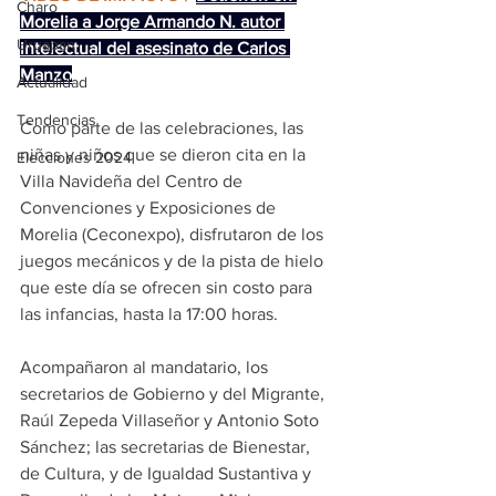
Charo
Morelia a Jorge Armando N. autor 
Uruapan
intelectual del asesinato de Carlos 
Manzo
Actualidad
Tendencias
Como parte de las celebraciones, las 
niñas y niños que se dieron cita en la 
Elecciones 2024
Villa Navideña del Centro de 
Convenciones y Exposiciones de 
Morelia (Ceconexpo), disfrutaron de los 
juegos mecánicos y de la pista de hielo 
que este día se ofrecen sin costo para 
las infancias, hasta la 17:00 horas. 
Acompañaron al mandatario, los 
secretarios de Gobierno y del Migrante, 
Raúl Zepeda Villaseñor y Antonio Soto 
Sánchez; las secretarias de Bienestar, 
de Cultura, y de Igualdad Sustantiva y 