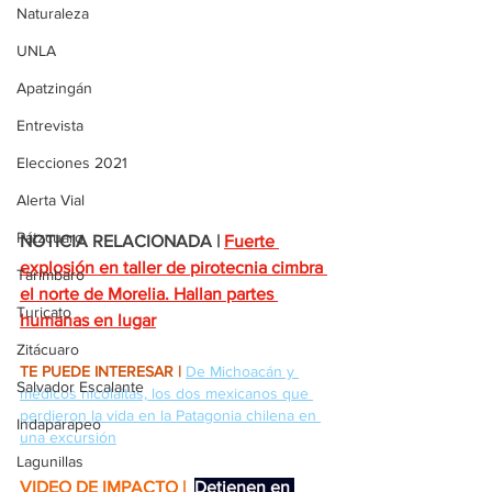
Naturaleza
UNLA
Apatzingán
Entrevista
Elecciones 2021
Alerta Vial
Pátzcuaro
NOTICIA RELACIONADA |
Fuerte 
explosión en taller de pirotecnia cimbra 
Tarímbaro
el norte de Morelia. Hallan partes 
Turicato
humanas en lugar
Zitácuaro
TE PUEDE INTERESAR |
De Michoacán y 
Salvador Escalante
médicos nicolaitas, los dos mexicanos que 
perdieron la vida en la Patagonia chilena en 
Indaparapeo
una excursión
Lagunillas
VIDEO DE IMPACTO | 
Detienen en 