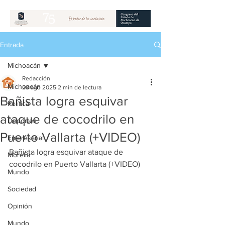
Entrada
Michoacán
Redacción
Michoacán
28 ago 2025
2 min de lectura
Bañista logra esquivar
Política
ataque de cocodrilo en
Deportes
Puerto Vallarta (+VIDEO)
Empresarial
Bañista logra esquivar ataque de 
Morelia
cocodrilo en Puerto Vallarta (+VIDEO)
Mundo
Sociedad
Opinión
Mundo