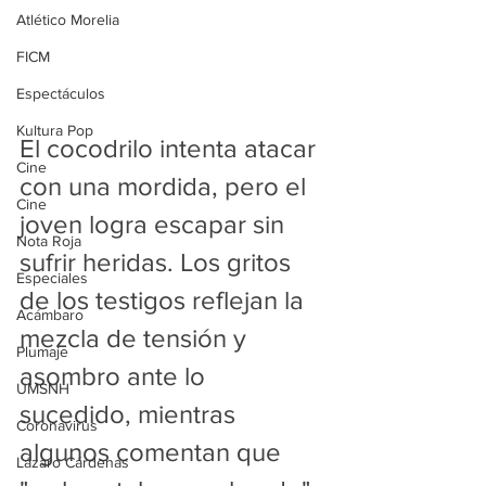
Atlético Morelia
FICM
Espectáculos
Kultura Pop
El cocodrilo intenta atacar 
Cine
con una mordida, pero el 
Cine
joven logra escapar sin 
Nota Roja
sufrir heridas. Los gritos 
Especiales
de los testigos reflejan la 
Acámbaro
mezcla de tensión y 
Plumaje
asombro ante lo 
UMSNH
sucedido, mientras 
Coronavirus
algunos comentan que 
Lázaro Cárdenas