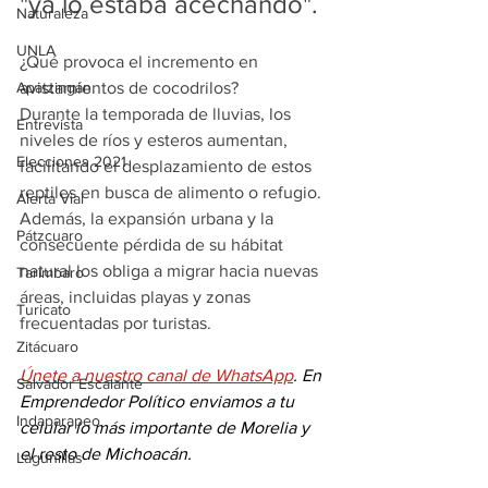
"ya lo estaba acechando".
Naturaleza
UNLA
¿Qué provoca el incremento en 
Apatzingán
avistamientos de cocodrilos?  
Durante la temporada de lluvias, los 
Entrevista
niveles de ríos y esteros aumentan, 
Elecciones 2021
facilitando el desplazamiento de estos 
reptiles en busca de alimento o refugio. 
Alerta Vial
Además, la expansión urbana y la 
Pátzcuaro
consecuente pérdida de su hábitat 
natural los obliga a migrar hacia nuevas 
Tarímbaro
áreas, incluidas playas y zonas 
Turicato
frecuentadas por turistas.
Zitácuaro
Únete a nuestro canal de WhatsApp
. En 
Salvador Escalante
Emprendedor Político enviamos a tu 
Indaparapeo
celular lo más importante de Morelia y 
el resto de Michoacán.
Lagunillas