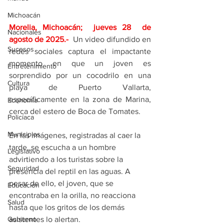
Michoacán
Morelia, Michoacán;  jueves 28  de 
Nacionales
agosto de 2025
.- 
Un video difundido en 
Sucesos
redes sociales captura el impactante 
momento en que un joven es 
Entretenimiento
sorprendido por un cocodrilo en una 
Cultura
playa de Puerto Vallarta, 
específicamente en la zona de Marina, 
Economía
cerca del estero de Boca de Tomates.
Policíaca
Municipios
En las imágenes, registradas al caer la 
tarde, se escucha a un hombre 
Legislativo
advirtiendo a los turistas sobre la 
Seguridad
presencia del reptil en las aguas. A 
pesar de ello, el joven, que se 
Educación
encontraba en la orilla, no reacciona 
Salud
hasta que los gritos de los demás 
Gobierno
asistentes lo alertan.