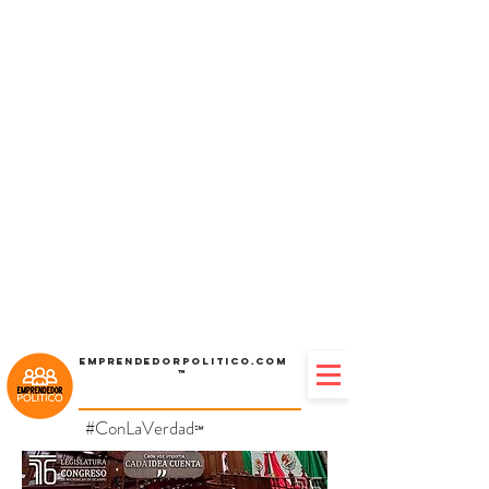
Emprendedorpolitico.com
™
#ConLaVerdad
℠