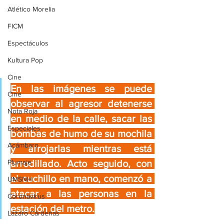
Atlético Morelia
FICM
Espectáculos
Kultura Pop
Cine
En las imágenes se puede 
Cine
observar al agresor detenerse 
Nota Roja
en medio de la calle, sacar las 
Especiales
bombas de humo de su mochila 
Acámbaro
y arrojarlas mientras está 
Plumaje
arrodillado. Acto seguido, con 
el cuchillo en mano, comenzó a 
UMSNH
atacar a las personas en la 
Coronavirus
estación del metro.
Lázaro Cárdenas