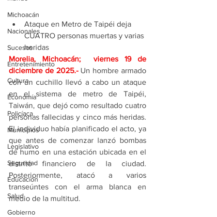
Michoacán
Ataque en Metro de Taipéi deja 
Nacionales
CUATRO personas muertas y varias 
heridas
Sucesos
Morelia, Michoacán;  viernes 19 de 
Entretenimiento
diciembre de 2025
.- 
Un hombre armado 
Cultura
con un cuchillo llevó a cabo un ataque 
en el sistema de metro de Taipéi, 
Economía
Taiwán, que dejó como resultado cuatro 
Policíaca
personas fallecidas y cinco más heridas. 
El individuo había planificado el acto, ya 
Municipios
que antes de comenzar lanzó bombas 
Legislativo
de humo en una estación ubicada en el 
Seguridad
distrito financiero de la ciudad. 
Posteriormente, atacó a varios 
Educación
transeúntes con el arma blanca en 
Salud
medio de la multitud.
Gobierno