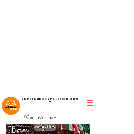
Emprendedorpolitico.com
™
#ConLaVerdad
℠