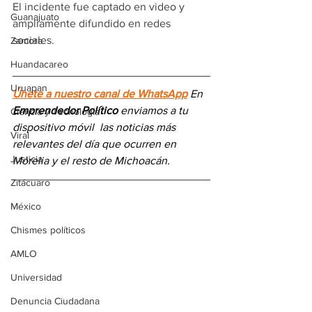
El incidente fue captado en video y 
Guanajuato
ampliamente difundido en redes 
sociales. 
Zamora
Huandacareo
Uruapan
Únete a nuestro canal de WhatsApp
 En 
Emprendedor Político
 enviamos a 
tu 
Ciencia y Tecnología
dispositivo móvil 
las noticias más 
Viral
relevantes del día
 que ocurren en 
Justicia
Morelia y el resto de Michoacán.
Zitácuaro
México
Chismes políticos
AMLO
Universidad
Denuncia Ciudadana