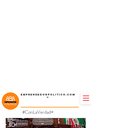
Emprendedorpolitico.com
™
#ConLaVerdad
℠