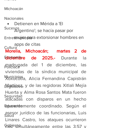
Michoacán
Nacionales
Detienen en Mérida a 'El 
Sucesos
Argentino'; se hacía pasar por 
mujer para extorsionar hombres en 
Entretenimiento
apps de citas
Cultura
Morelia, Michoacán;  martes 2 de 
Economía
diciembre de 2025
.- 
Durante la 
madrugada del 1 de diciembre, las 
Policíaca
viviendas de la síndica municipal de 
Municipios
Xoxocotla, Alicia Fernandina Capistrán 
Martínez, y de las regidoras Xitlali Mejía 
Legislativo
Huerta y Alma Rosa Santos Mata fueron 
Seguridad
atacadas con disparos en un hecho 
aparentemente coordinado. Según el 
Educación
asesor jurídico de las funcionarias, Luis 
Salud
Linares Castro, los ataques ocurrieron 
Gobierno
casi simultáneamente entre las 3:57 y 