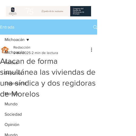
Entrada
Michoacán
Redacción
Michoacán
2 dic 2025
2 min de lectura
Atacan de forma
Política
simultánea las viviendas de
Deportes
una síndica y dos regidoras
Empresarial
de Morelos
Morelia
Mundo
Sociedad
Opinión
Mundo