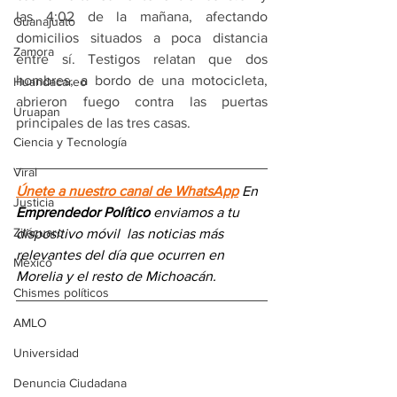
las 4:02 de la mañana, afectando 
Guanajuato
domicilios situados a poca distancia 
Zamora
entre sí. Testigos relatan que dos 
hombres, a bordo de una motocicleta, 
Huandacareo
abrieron fuego contra las puertas 
Uruapan
principales de las tres casas.
Ciencia y Tecnología
Viral
Únete a nuestro canal de WhatsApp
 En 
Justicia
Emprendedor Político
 enviamos a 
tu 
Zitácuaro
dispositivo móvil 
las noticias más 
relevantes del día
 que ocurren en 
México
Morelia y el resto de Michoacán.
Chismes políticos
AMLO
Universidad
Denuncia Ciudadana