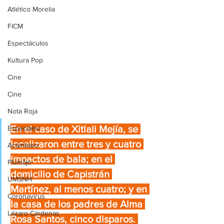
Atlético Morelia
FICM
Espectáculos
Kultura Pop
Cine
Cine
Nota Roja
En el caso de Xitlali Mejía, se 
Especiales
localizaron entre tres y cuatro 
Acámbaro
impactos de bala; en el 
Plumaje
domicilio de Capistrán 
UMSNH
Martínez, al menos cuatro; y en 
Coronavirus
la casa de los padres de Alma 
Lázaro Cárdenas
Rosa Santos, cinco disparos. 