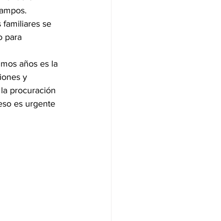
Campos.
familiares se 
o para 
imos años es la 
ciones y 
la procuración 
 eso es urgente 