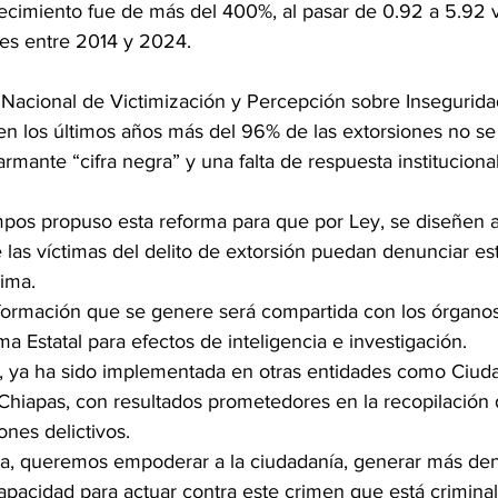
ecimiento fue de más del 400%, al pasar de 0.92 a 5.92 v
tes entre 2014 y 2024.
Nacional de Victimización y Percepción sobre Insegurida
en los últimos años más del 96% de las extorsiones no se
rmante “cifra negra” y una falta de respuesta institucional
mpos propuso esta reforma para que por Ley, se diseñen a
 las víctimas del delito de extorsión puedan denunciar este
nima.
ormación que se genere será compartida con los órganos 
ma Estatal para efectos de inteligencia e investigación.
, ya ha sido implementada en otras entidades como Ciud
Chiapas, con resultados prometedores en la recopilación 
ones delictivos.
a, queremos empoderar a la ciudadanía, generar más denu
apacidad para actuar contra este crimen que está criminal