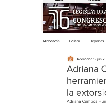
Michoacán
Política
Deportes
Redacción
12 jun 2
Michoacán
Nacionales
Adriana 
herramien
Legislativo
Seguridad
E
la extors
Uruapan
Ciencia y Tecnologí
Adriana Campos Huira