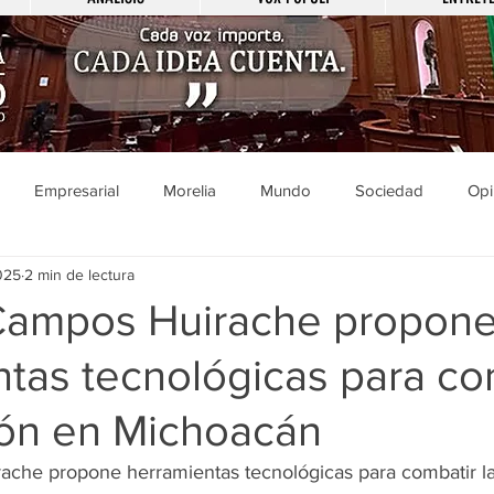
Empresarial
Morelia
Mundo
Sociedad
Opi
025
2 min de lectura
Sucesos
Entretenimiento
Cultura
Economía
Pol
Campos Huirache propon
tas tecnológicas para co
ducación
Salud
Gobierno
Guanajuato
Zamora
ión en Michoacán
a
Viral
Justicia
Zitácuaro
México
che propone herramientas tecnológicas para combatir la