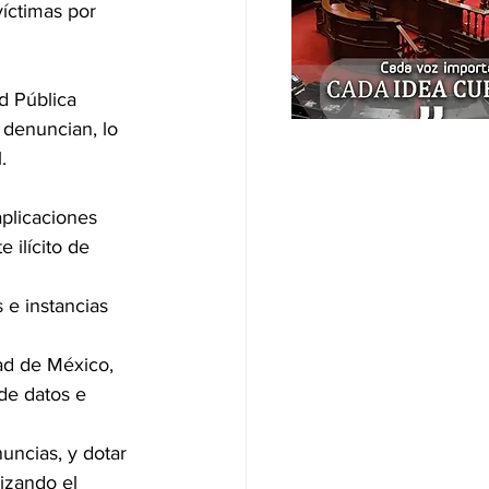
íctimas por 
d Pública 
 denuncian, lo 
.
plicaciones 
 ilícito de 
e instancias 
ad de México, 
de datos e 
ncias, y dotar 
izando el 