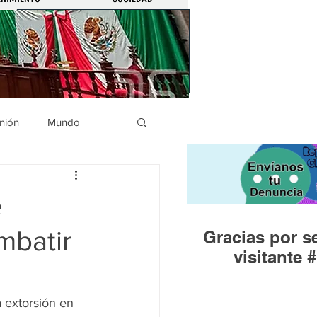
nión
Mundo
icíaca
Municipios
e
mbatir
Gracias por se
Huandacareo
visitante #
 extorsión en 