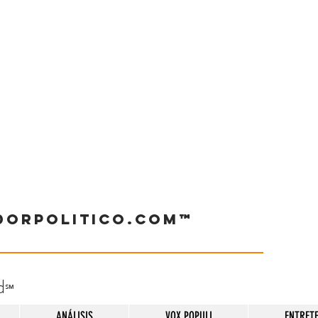
dorpolitico.com™
d
℠
ANÁLISIS
VOX POPULI
ENTRET