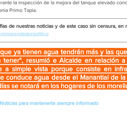
urante la inspección de la mejora del tanque elevado co
lonia Primo Tapia.
ías de nuestras noticias y de este caso sin censura, en 
me/emprendedorpolitico
 que ya tienen agua tendrán más y las que
tener", resumió e Alcalde en relación a 
a simple vista porque consiste en infrae
e conduce agua desde el Manantial de la M
ías se notará en los hogares de los moreli
Noticias para mantenerte siempre informado