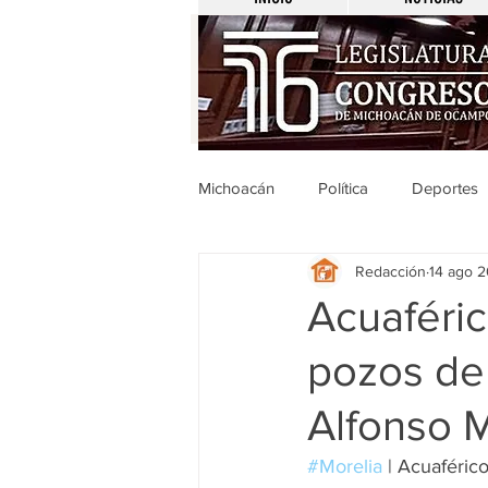
Michoacán
Política
Deportes
Redacción
14 ago 
Michoacán
Nacionales
Acuaféric
pozos de
Legislativo
Seguridad
E
Alfonso M
Uruapan
Ciencia y Tecnologí
#Morelia
 | Acuaféric