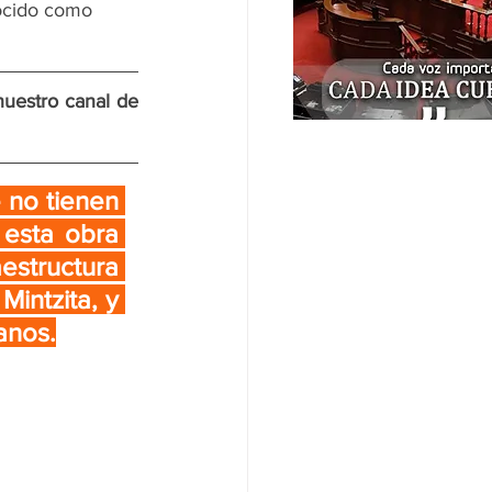
nocido como 
nuestro canal de 
 no tienen 
esta obra 
structura 
intzita, y 
anos.