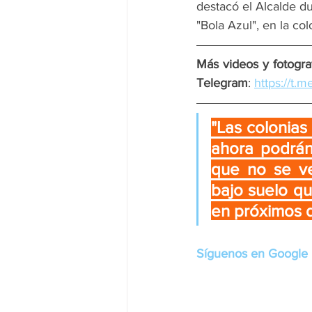
destacó el Alcalde d
"Bola Azul", en la co
Más videos y fotograf
Telegram
: 
https://t.
"Las colonias
ahora podrán 
que no se ve 
bajo suelo qu
en próximos d
Síguenos en Google 