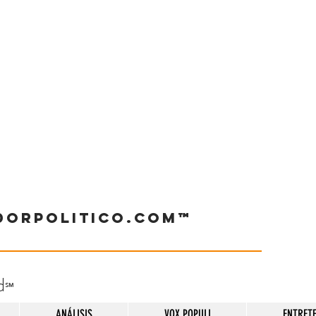
dorpolitico.com™
d
℠
ANÁLISIS
VOX POPULI
ENTRET