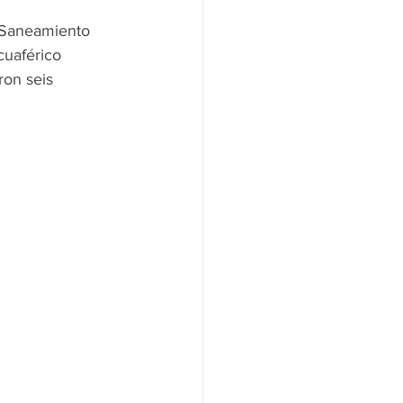
 Saneamiento 
cuaférico 
on seis 