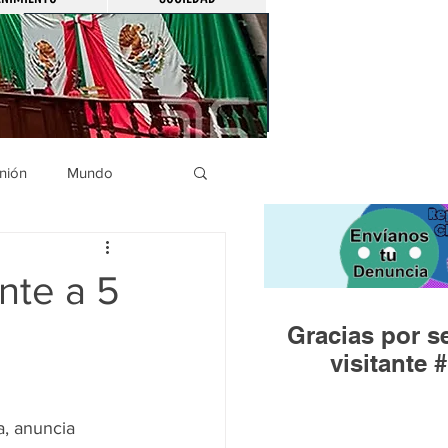
nión
Mundo
icíaca
Municipios
nte a 5
Gracias por se
Huandacareo
visitante #
a, anuncia 