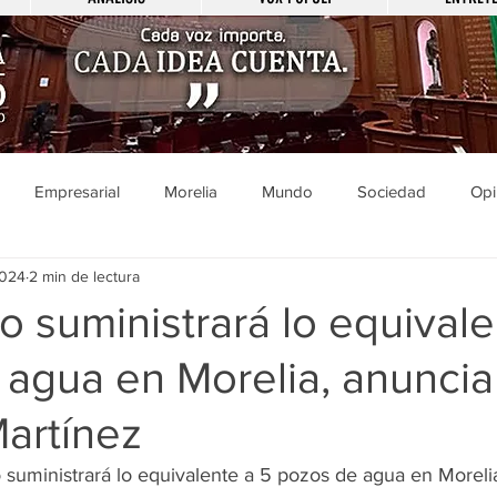
Empresarial
Morelia
Mundo
Sociedad
Opi
2024
2 min de lectura
Sucesos
Entretenimiento
Cultura
Economía
Pol
o suministrará lo equivale
 agua en Morelia, anuncia
ducación
Salud
Gobierno
Guanajuato
Zamora
artínez
a
Viral
Justicia
Zitácuaro
México
o suministrará lo equivalente a 5 pozos de agua en Moreli