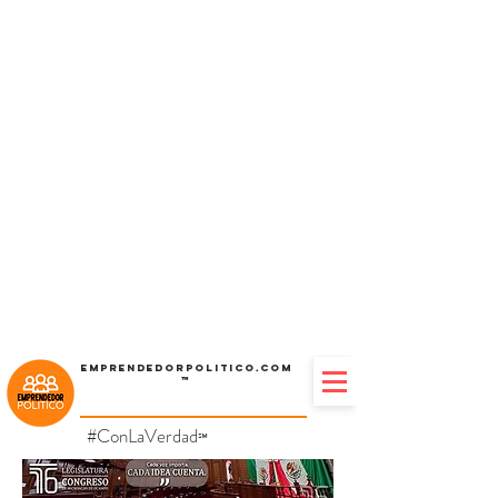
Emprendedorpolitico.com
™
#ConLaVerdad
℠