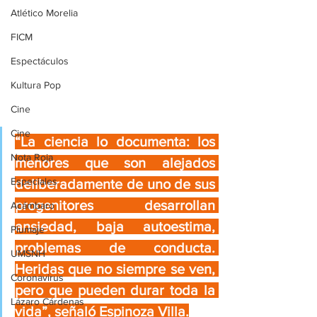
Atlético Morelia
FICM
Espectáculos
Kultura Pop
Cine
Cine
“La ciencia lo documenta: los 
Nota Roja
menores que son alejados 
Especiales
deliberadamente de uno de sus 
progenitores desarrollan 
Acámbaro
ansiedad, baja autoestima, 
Plumaje
problemas de conducta. 
UMSNH
Heridas que no siempre se ven, 
Coronavirus
pero que pueden durar toda la 
Lázaro Cárdenas
vida”, señaló Espinoza Villa.