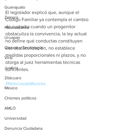
Guanajuato
El legislador explicó que, aunque el 
Zamora
Código Familiar ya contempla el cambio 
de custodia cuando un progenitor 
Huandacareo
obstaculiza la convivencia, la ley actual 
Uruapan
no define qué conductas constituyen 
Ciencia y Tecnología
esa obstaculización, no establece 
medidas proporcionales ni plazos, y no 
Viral
otorga al juez herramientas técnicas 
Justicia
suficientes.
Zitácuaro
#NoticiasdeMorelia
México
Chismes políticos
AMLO
Universidad
Denuncia Ciudadana