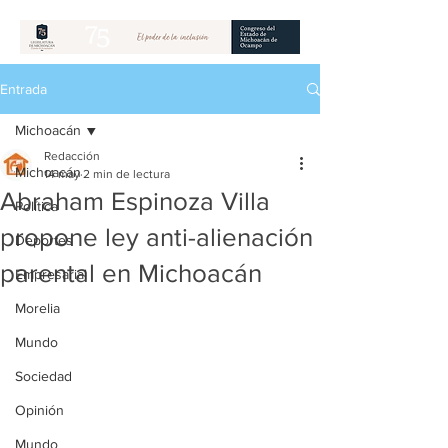
Entrada
Michoacán
Redacción
Michoacán
14 may
2 min de lectura
Abraham Espinoza Villa
Política
propone ley anti-alienación
Deportes
parental en Michoacán
Empresarial
Morelia
Mundo
Sociedad
Opinión
Mundo