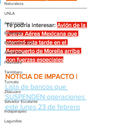
Naturaleza
UNLA
Apatzingán
Te podría interesar:
Avión de la 
Entrevista
Fuerza Aérea Mexicana que 
aterrizó esta tarde en el 
Elecciones 2021
Aeropuerto de Morelia arriba 
Alerta Vial
con fuerzas especiales
Pátzcuaro
Tarímbaro
NOTICIA DE IMPACTO | 
Turicato
Lista de bancos que 
Zitácuaro
SUSPENDEN operaciones 
Salvador Escalante
este lunes 23 de febrero
Indaparapeo
Lagunillas