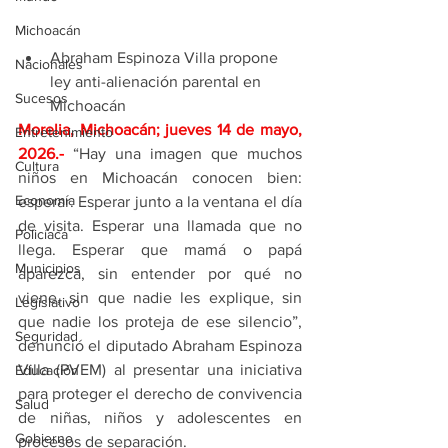
Michoacán
Abraham Espinoza Villa propone 
Nacionales
ley anti-alienación parental en 
Sucesos
Michoacán
Morelia, Michoacán; jueves 14 de mayo, 
Entretenimiento
2026
.- 
“Hay una imagen que muchos 
Cultura
niños en Michoacán conocen bien: 
Economía
esperar. Esperar junto a la ventana el día 
de visita. Esperar una llamada que no 
Policíaca
llega. Esperar que mamá o papá 
Municipios
aparezca, sin entender por qué no 
viene, sin que nadie les explique, sin 
Legislativo
que nadie los proteja de ese silencio”, 
Seguridad
denunció el diputado Abraham Espinoza 
Villa (PVEM) al presentar una iniciativa 
Educación
para proteger el derecho de convivencia 
Salud
de niñas, niños y adolescentes en 
Gobierno
procesos de separación.