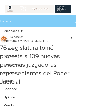
Entrada
Michoacán
Redacción
Michoacán
15 sept 2025
2 min de lectura
76 Legislatura tomó
Política
protesta a 109 nuevas
Deportes
personas juzgadoras
Empresarial
representantes del Poder
Morelia
Judicial
Mundo
Sociedad
Opinión
Mundo