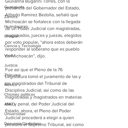
Giulianna Bugarini Torres, con la 
Guanajuato
presencia del Gobernador del Estado, 
Alfredo Ramírez Bedolla, señaló que 
Zamora
Michoacán se fortalece con la llegada 
Huandacareo
de un Poder Judicial con magistradas, 
magistrados, jueces y juezas, elegidos 
Uruapan
por voto popular, “ahora estos deberán 
Ciencia y Tecnología
responder al soberano que es pueblo 
Viral
de Michoacán”, dijo. 
Justicia
Fue así que el Pleno de la 76 
Zitácuaro
Legislatura tomó el juramento de las y 
los magistrados del Tribunal de 
México
Disciplina Judicial; así como de las 
Chismes políticos
magistradas y magistrados en materias 
civil y penal, del Poder Judicial del 
AMLO
Estado; ahora, el Pleno del Poder 
Universidad
Judicial procederá a elegir a quien 
Denuncia Ciudadana
presidirá el Supremo Tribunal, así como 