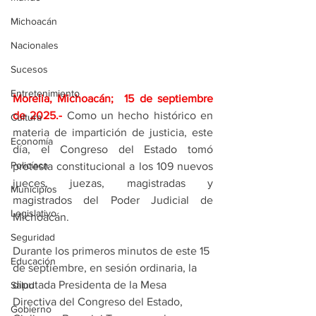
Michoacán
Nacionales
Sucesos
Entretenimiento
Morelia, Michoacán;  15 de septiembre 
de 2025
.- 
Como un hecho histórico en 
Cultura
materia de impartición de justicia, este 
Economía
día, el Congreso del Estado tomó 
Policíaca
protesta constitucional a los 109 nuevos 
jueces, juezas, magistradas y 
Municipios
magistrados del Poder Judicial de 
Legislativo
Michoacán.
Seguridad
Durante los primeros minutos de este 15 
Educación
de septiembre, en sesión ordinaria, la 
diputada Presidenta de la Mesa 
Salud
Directiva del Congreso del Estado, 
Gobierno