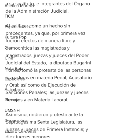
a su sustituto, e integrantes del Órgano 
Atlético Morelia
de la Administración Judicial. 
FICM
Al calificar como un hecho sin 
Espectáculos
precedentes, ya que, por primera vez 
Kultura Pop
fueron electos de manera libre y 
Cine
democrática las magistradas y 
magistrados, juezas y jueces del Poder 
Cine
Judicial del Estado, la diputada Bugarini 
Nota Roja
Torres, tomó la protesta de las personas 
juzgadoras en materia Penal, Acusatorio 
Especiales
y Oral; así como de Ejecución de 
Acámbaro
Sanciones Penales; las juezas y jueces 
Penales y en Materia Laboral. 
Plumaje
UMSNH
Asimismo, rindieron protesta ante la 
Coronavirus
Septuagésima Sexta Legislatura, las 
juezas y jueces de Primera Instancia; y 
Lázaro Cárdenas
diez jueces menores. 