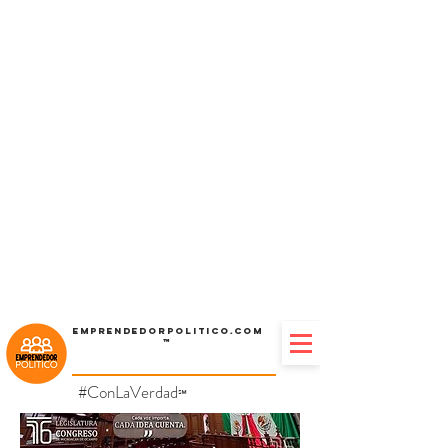
Emprendedorpolitico.com
™
#ConLaVerdad
℠