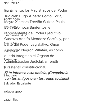
Naturaleza
Finalmente, los Magistrados del Poder 
UNLA
Judicial: Hugo Alberto Gama Coria, 
Apatzingán
Mayra Xiomara Treviño Guizar, Paula 
Entrevista
Edith Espinoza Barrientos; el 
representante del Poder Ejecutivo, 
Elecciones 2021
Gustavo Adolfo Mendoza García; y, por 
Alerta Vial
parte del Poder Legislativo, Omar 
Alejandro Negrón Villafán, es como 
Pátzcuaro
quedó integrado el Órgano de 
Tarímbaro
Administración Judicial, al rendir 
juramento constitucional.
Turicato
Si te intereso esta noticia, ¡Compártela 
Zitácuaro
con tus amigos o en tus redes sociales!
Salvador Escalante
Indaparapeo
Lagunillas