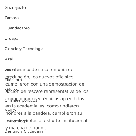
Guanajuato
Zamora
Huandacareo
Uruapan
Ciencia y Tecnología
Viral
En el marco de su ceremonia de 
Justicia
graduación, los nuevos oficiales 
Zitácuaro
cumplieron con una demostración de 
México
acción de rescate representativa de los 
conocimientos y técnicas aprendidos 
Chismes políticos
en la academia, así como rindieron 
AMLO
honores a la bandera, cumplieron su 
toma de protesta, exhorto institucional 
Universidad
y marcha de honor. 
Denuncia Ciudadana