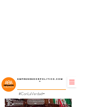
Emprendedorpolitico.com
™
#ConLaVerdad
℠