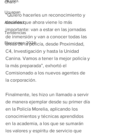
activo. 
Charo
Uruapan
“Quiero hacerles un reconocimiento y 
decirles que ahora viene lo más 
Actualidad
importante: van a estar en las jornadas 
Tendencias
de inmersión y van a conocer todas las 
Elecciones 2024
áreas de la policía, desde Proximidad, 
C4, Investigación y hasta la Unidad 
Canina. Vamos a tener la mejor policía y 
la más preparada”, exhortó el 
Comisionado a los nuevos agentes de 
la corporación. 
Finalmente, les hizo un llamado a servir 
de manera ejemplar desde su primer día 
en la Policía Morelia, aplicando los 
conocimientos y técnicas aprendidos 
en la academia, a los que se sumarán 
los valores y espíritu de servicio que 