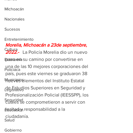
Michoacán
Nacionales
Sucesos
Entretenimiento
Morelia, Michoacán a 23de septiembre, 
Cultura
2022.- 
  La Policía Morelia dio un nuevo 
paso en su camino por convertirse en 
Economía
una de las 10 mejores corporaciones del 
Policíaca
país, pues este viernes se graduaron 38 
Municipios
nuevos elementos del Instituto Estatal 
de Estudios Superiores en Seguridad y 
Legislativo
Profesionalización Policial (IEESSPP), los 
Seguridad
cuales se comprometieron a servir con 
lealtad y responsabilidad a la 
Educación
ciudadanía. 
Salud
Gobierno