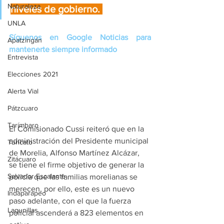
Naturaleza
niveles de gobierno. 
UNLA
Síguenos en Google Noticias para 
Apatzingán
mantenerte siempre informado
Entrevista
Elecciones 2021
Alerta Vial
Pátzcuaro
Tarímbaro
El Comisionado Cussi reiteró que en la 
administración del Presidente municipal 
Turicato
de Morelia, Alfonso Martínez Alcázar, 
Zitácuaro
se tiene el firme objetivo de generar la 
Salvador Escalante
policía que las familias morelianas se 
merecen, por ello, este es un nuevo 
Indaparapeo
paso adelante, con el que la fuerza 
Lagunillas
policial ascenderá a 823 elementos en 