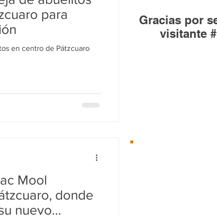
Huandacareo
zcuaro para
Gracias por se
ión
visitante #
itos en centro de Pátzcuaro
Desde el 01/Ene/2
Te
recomenda
hac Mool
átzcuaro, donde
 su nuevo