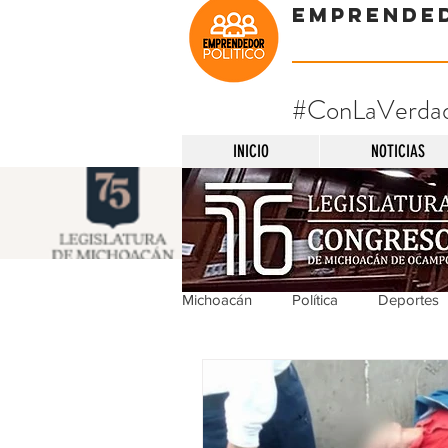
Emprende
#ConLaVerda
INICIO
NOTICIAS
Michoacán
Política
Deportes
Michoacán
Nacionales