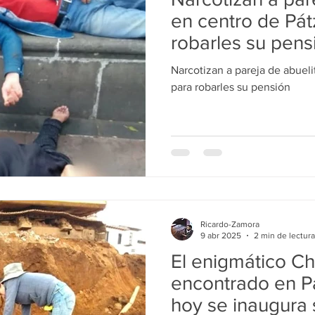
ducación
Salud
Gobierno
Guanajuato
Zamora
en centro de Pát
robarles su pens
a
Viral
Justicia
Zitácuaro
México
Narcotizan a pareja de abuel
para robarles su pensión
Ricardo-Zamora
9 abr 2025
2 min de lectura
El enigmático C
encontrado en P
hoy se inaugura