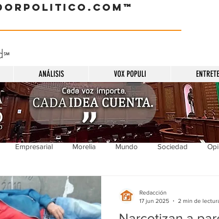
dorpolitico.com™
d
℠
ANÁLISIS
VOX POPULI
ENTRET
Empresarial
Morelia
Mundo
Sociedad
Opi
Sucesos
Entretenimiento
Cultura
Economía
Pol
Redacción
17 jun 2025
2 min de lectur
Narcotizan a par