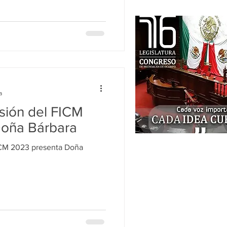
a
sión del FICM
Doña Bárbara
ICM 2023 presenta Doña