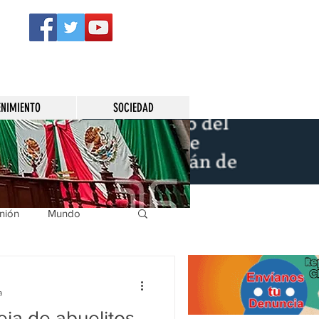
ENIMIENTO
SOCIEDAD
nión
Mundo
icíaca
Municipios
a
eja de abuelitos