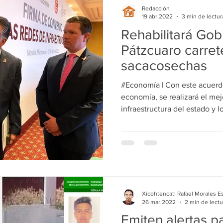
Redacción
19 abr 2022
3 min de lectur
Rehabilitará Gob
Pátzcuaro carret
sacacosechas
#Economía | Con este acuerdo
economía, se realizará el me
infraestructura del estado y 
Xicohtencatl Rafael Morales E
26 mar 2022
2 min de lectu
Emiten alertas pa