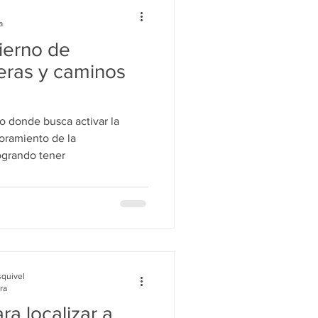
a
ierno de
eras y caminos
 donde busca activar la
joramiento de la
logrando tener
squivel
ra
ra localizar a